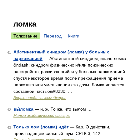
ломка
Толкование
Перевод
Книги
Абстинентный синдром (ломка) у больных
41
наркоманией
— Абстинентный синдром, иначе ломка
&ndash; синдром физических и/или психических
расстройств, развивающийся у больных наркоманией
спустя некоторое время после прекращения приема
наркотика или уменьшения его дозы. Ломка является
составной частью&#8230; …
Энциклопедия ньюсмейкеров
вы́ломка
— и, ж. То же, что вылом …
42
Малый академический словарь
Только лом (ломка) идёт
— Кар. О действии,
43
производящем сильный шум. СРГК 3, 142 …