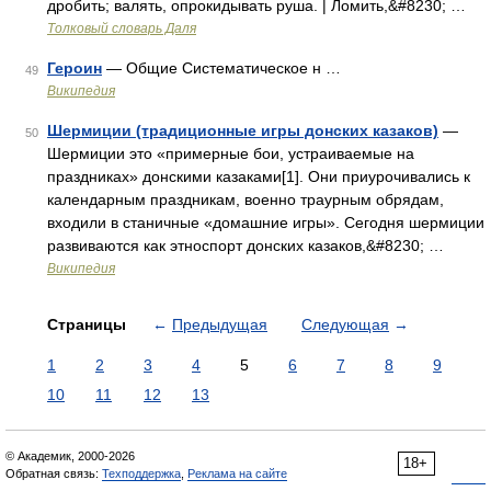
дробить; валять, опрокидывать руша. | Ломить,&#8230; …
Толковый словарь Даля
Героин
— Общие Систематическое н …
49
Википедия
Шермиции (традиционные игры донских казаков)
—
50
Шермиции это «примерные бои, устраиваемые на
праздниках» донскими казаками[1]. Они приурочивались к
календарным праздникам, военно траурным обрядам,
входили в станичные «домашние игры». Сегодня шермиции
развиваются как этноспорт донских казаков,&#8230; …
Википедия
Страницы
←
Предыдущая
Следующая
→
1
2
3
4
5
6
7
8
9
10
11
12
13
© Академик, 2000-2026
18+
Обратная связь:
Техподдержка
,
Реклама на сайте