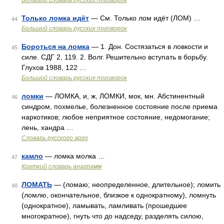
Большой словарь русских поговорок
Только ломка идёт
— См. Только лом идёт (ЛОМ) …
44
Большой словарь русских поговорок
Бороться на ломка
— 1. Дон. Состязаться в ловкости и
45
силе. СДГ 2, 119. 2. Волг. Решительно вступать в борьбу.
Глухов 1988, 122 …
Большой словарь русских поговорок
ломки
— ЛОМКА, и, ж, ЛОМКИ, мок, мн. Абстинентный
46
синдром, похмелье, болезненное состояние после приема
наркотиков; любое неприятное состояние, недомогание;
лень, хандра …
Словарь русского арго
камло
— ломка молка …
47
Краткий словарь анаграмм
ЛОМАТЬ
— (ломаю; неопределенное, длительное); ломить
48
(ломлю, окончательное, близкое к однократному), ломнуть
(однократное), ламывать, ламливать (прошедшее
многократное), гнуть что до надседу, разделять силою,